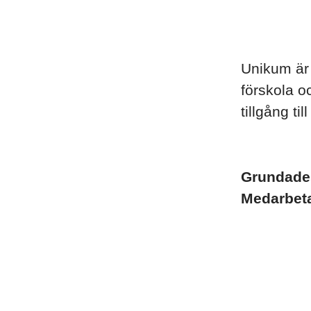
Unikum är 
förskola o
tillgång ti
Grundad
Medarbet