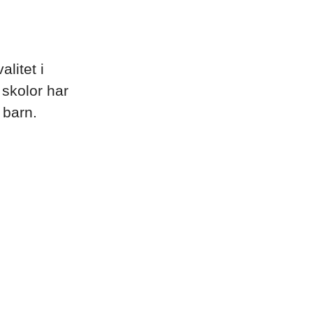
litet i
 skolor har
 barn.