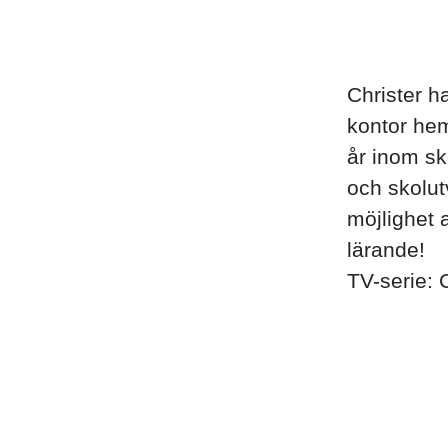
Christer h
kontor he
år inom sk
och skolut
möjlighet a
lärande!
TV-serie: 