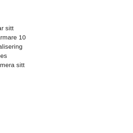
 sitt
ärmare 10
alisering
ges
imera sitt