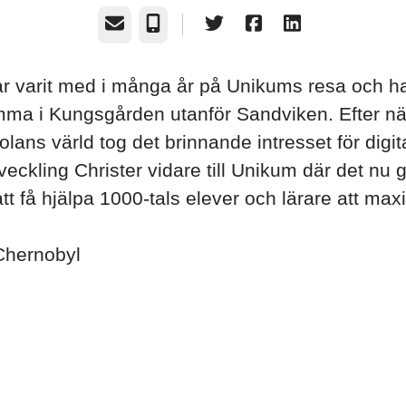
E-post
Telefon
ar varit med i många år på Unikums resa och har
mma i Kungsgården utanför Sandviken. Efter n
olans värld tog det brinnande intresset för digit
veckling Christer vidare till Unikum där det nu 
tt få hjälpa 1000-tals elever och lärare att max
Chernobyl