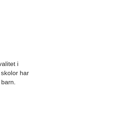
litet i
 skolor har
 barn.