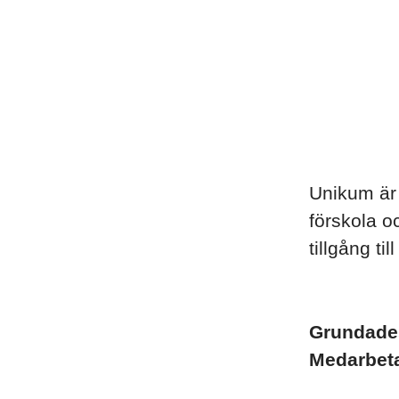
Unikum är 
förskola o
tillgång ti
Grundad
Medarbet