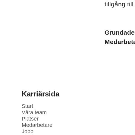
tillgång ti
Grundad
Medarbet
Karriärsida
Start
Våra team
Platser
Medarbetare
Jobb