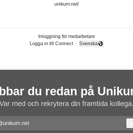
unikum.net/
Inloggning för medarbetare
Logga in till Connect
·
Svenska
Byt språk
bbar du redan på Unik
Var med och rekrytera din framtida kollega
@unikum.net