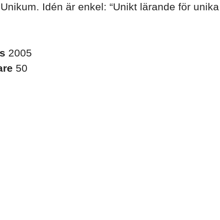
ll Unikum. Idén är enkel: “Unikt lärande för unika
es
2005
are
50