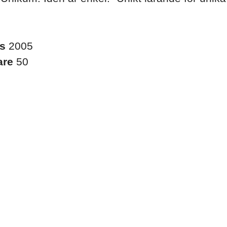
es
2005
are
50