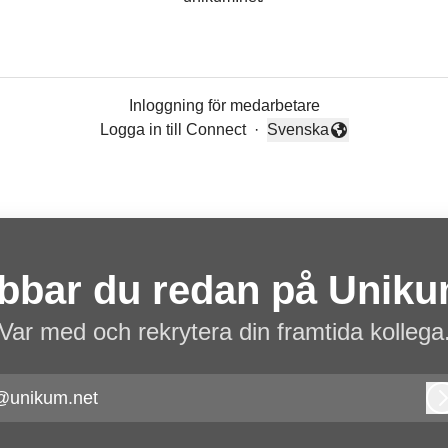
Inloggning för medarbetare
Logga in till Connect
·
Svenska
Byt språk
bbar du redan på Unik
Var med och rekrytera din framtida kollega
@unikum.net