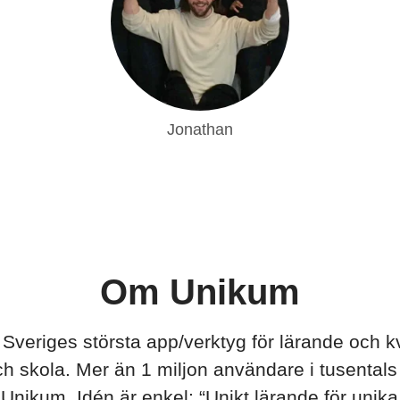
Jonathan
Om Unikum
Sveriges största app/verktyg för lärande och kva
ch skola. Mer än 1 miljon användare i tusentals
ll Unikum. Idén är enkel: “Unikt lärande för unika