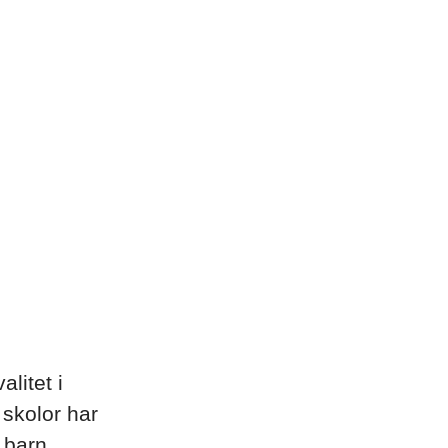
litet i
 skolor har
 barn.