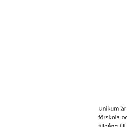
Unikum är 
förskola o
tillgång ti