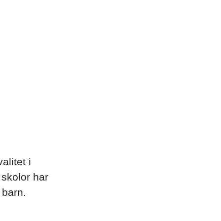
litet i
 skolor har
 barn.