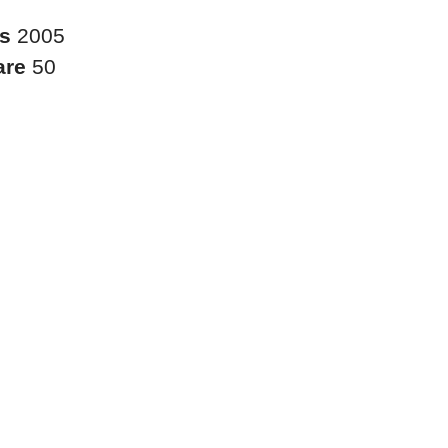
es
2005
are
50