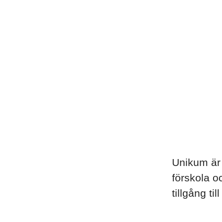
Unikum är 
förskola o
tillgång ti