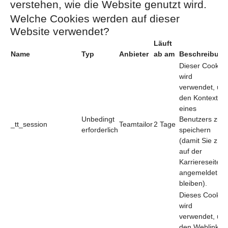
verstehen, wie die Website genutzt wird.
Welche Cookies werden auf dieser
Website verwendet?
Läuft
Name
Typ
Anbieter
ab am
Beschreibung
Dieser Cookie
wird
verwendet, um
den Kontext
eines
Unbedingt
Benutzers zu
_tt_session
Teamtailor
2 Tage
erforderlich
speichern
(damit Sie z. B.
auf der
Karriereseite
angemeldet
bleiben).
Dieses Cookie
wird
verwendet, um
den Weblink