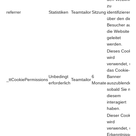
zu
referrer
Statistiken
Teamtailor
Sitzung
identifizieren,
über den die
Besucher auf
die Website
geleitet
werden.
Dieses Cookie
wird
verwendet, um
das Cookie-
Unbedingt
6
Banner
_ttCookiePermissions
Teamtailor
erforderlich
Monate
auszublenden,
sobald Sie mit
diesem
interagiert
haben.
Dieser Cookie
wird
verwendet, um
Erkenntnisse